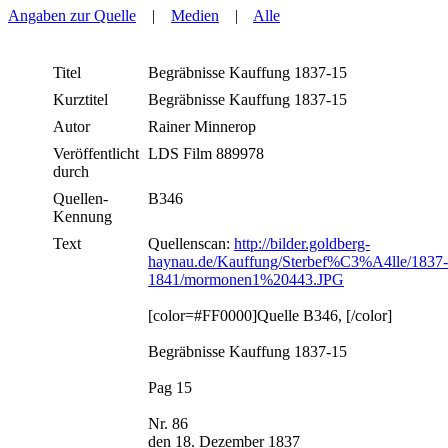
Angaben zur Quelle
|
Medien
|
Alle
Titel
Begräbnisse Kauffung 1837-15
Kurztitel
Begräbnisse Kauffung 1837-15
Autor
Rainer Minnerop
Veröffentlicht
LDS Film 889978
durch
Quellen-
B346
Kennung
Text
Quellenscan:
http://bilder.goldberg-
haynau.de/Kauffung/Sterbef%C3%A4lle/1837-
1841/mormonen1%20443.JPG
[color=#FF0000]Quelle B346, [/color]
Begräbnisse Kauffung 1837-15
Pag 15
Nr. 86
den 18. Dezember 1837