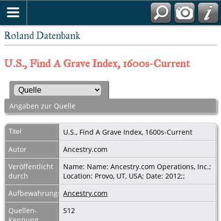
Roland Datenbank
U.S., Find A Grave Index, 1600s-Current
Angaben zur Quelle
Titel
U.S., Find A Grave Index, 1600s-Current
Autor
Ancestry.com
Veröffentlicht
Name: Name: Ancestry.com Operations, Inc.;
durch
Location: Provo, UT, USA; Date: 2012;;
Aufbewahrungsort
Ancestry.com
Quellen-
S12
Kennung