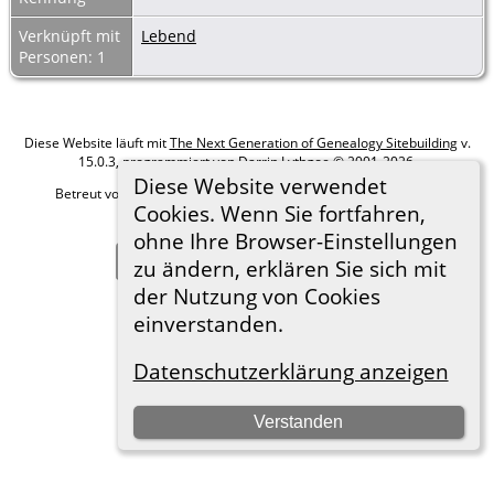
Verknüpft mit
Lebend
Personen: 1
Diese Website läuft mit
The Next Generation of Genealogy Sitebuilding
v.
15.0.3, programmiert von Darrin Lythgoe © 2001-2026.
Diese Website verwendet
Betreut von
Roland zu Dortmund e.V.
. |
Datenschutzerklärung
.
Cookies. Wenn Sie fortfahren,
Hier geht es zum Impressum
ohne Ihre Browser-Einstellungen
Zur Desktop-Webseite wechseln
zu ändern, erklären Sie sich mit
der Nutzung von Cookies
einverstanden.
Datenschutzerklärung anzeigen
Verstanden