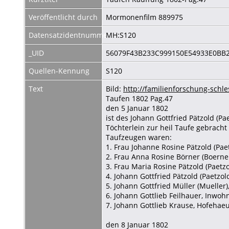
Veröffentlicht durch
Mormonenfilm 889975
Datensatzidentnummer
MH:S120
_UID
56079F43B233C999150E54933E0BB
Quellen-Kennung
S120
Text
Bild:
http://familienforschung-sc
Taufen 1802 Pag.47
den 5 Januar 1802
ist des Johann Gottfried Pätzold (
Töchterlein zur heil Taufe gebrach
Taufzeugen waren:
1. Frau Johanne Rosine Pätzold (Paet
2. Frau Anna Rosine Börner (Boerne
3. Frau Maria Rosine Pätzold (Paetz
4. Johann Gottfried Pätzold (Paetzol
5. Johann Gottfried Müller (Mueller
6. Johann Gottlieb Feilhauer, Inwoh
7. Johann Gottlieb Krause, Hofehae
den 8 Januar 1802