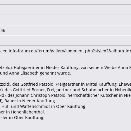
246
hlesien.info-forum.eu/forum/gallery/comment.php?style=2&album
Paetzold), Hofegaertner in Nieder Kauffung, von seinem Weibe Anna 
t und Anna Elisabeth genannt wurde.
zold), des Gottfried Pätzold, Freigaertner in Mittel Kauffung, Ehewe
r), des Gottfried Börner, Freigaertner und Schuhmacher in Hohenli
old), des Johann Christoph Pätzold, herrschaftlicher Kutscher in N
d), Bauer in Nieder Kauffung.
), Huf- und Waffenschmidt in Ober Kauffung.
ner in Hohenliebenthal.
usler in Ober Kauffung.