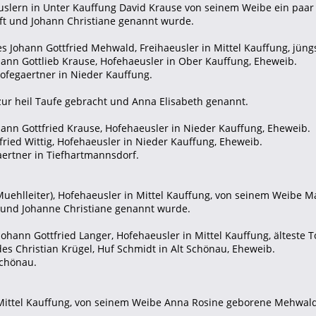
slern in Unter Kauffung David Krause von seinem Weibe ein paar Z
ft und Johann Christiane genannt wurde.
s Johann Gottfried Mehwald, Freihaeusler in Mittel Kauffung, jüng
hann Gottlieb Krause, Hofehaeusler in Ober Kauffung, Eheweib.
 Hofegaertner in Nieder Kauffung.
 zur heil Taufe gebracht und Anna Elisabeth genannt.
hann Gottfried Krause, Hofehaeusler in Nieder Kauffung, Eheweib.
tfried Wittig, Hofehaeusler in Nieder Kauffung, Eheweib.
aertner in Tiefhartmannsdorf.
(Muehlleiter), Hofehaeusler in Mittel Kauffung, von seinem Weibe M
t und Johanne Christiane genannt wurde.
Johann Gottfried Langer, Hofehaeusler in Mittel Kauffung, älteste T
 des Christian Krügel, Huf Schmidt in Alt Schönau, Eheweib.
Schönau.
 Mittel Kauffung, von seinem Weibe Anna Rosine geborene Mehwald