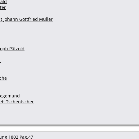
wald
ter
t Johann Gottfried Müller
toph Pätzold
d
sche
 Siegemund
ieb Tschentscher
ung 1802 Pag.47