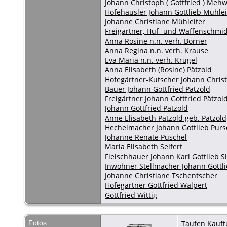
Johann Christoph ( Gottfried ) Meh
Hofehäusler Johann Gottlieb Mühlei
Johanne Christiane Mühleiter
Freigärtner, Huf- und Waffenschmid
Anna Rosine n.n. verh. Börner
Anna Regina n.n. verh. Krause
Eva Maria n.n. verh. Krügel
Anna Elisabeth (Rosine) Pätzold
Hofegärtner-Kutscher Johann Chris
Bauer Johann Gottfried Pätzold
Freigärtner Johann Gottfried Pätzol
Johann Gottfried Pätzold
Anne Elisabeth Pätzold geb. Pätzold
Hechelmacher Johann Gottlieb Pur
Johanne Renate Püschel
Maria Elisabeth Seifert
Fleischhauer Johann Karl Gottlieb
Inwohner Stellmacher Johann Gottl
Johanne Christiane Tschentscher
Hofegärtner Gottfried Walpert
Gottfried Wittig
Fotos
Taufen Kauff