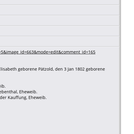
_id=5&image_id=663&mode=edit&comment_id=165
Elisabeth geborene Pätzold, den 3 Jan 1802 geborene
ib.
ebenthal, Eheweib.
ieder Kauffung, Eheweib.