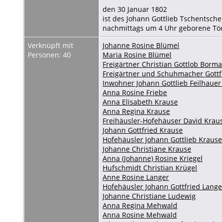
den 30 Januar 1802
ist des Johann Gottlieb Tschentsch
nachmittags um 4 Uhr geborene Töc
Verknüpft mit
Johanne Rosine Blümel
Personen: 40
Maria Rosine Blümel
Freigärtner Christian Gottlob Borm
Freigärtner und Schuhmacher Gottf
Inwohner Johann Gottlieb Feilhauer 
Anna Rosine Friebe
Anna Elisabeth Krause
Anna Regina Krause
Freihäusler-Hofehäuser David Krau
Johann Gottfried Krause
Hofehäusler Johann Gottlieb Krause
Johanne Christiane Krause
Anna (Johanne) Rosine Kriegel
Hufschmidt Christian Krügel
Anne Rosine Langer
Hofehäusler Johann Gottfried Lange
Johanne Christiane Ludewig
Anna Regina Mehwald
Anna Rosine Mehwald