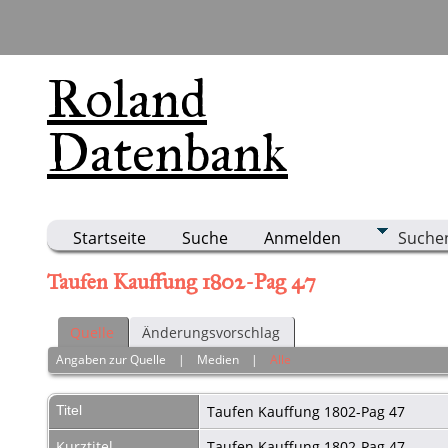
Roland
Datenbank
Startseite
Suche
Anmelden
Suche
Taufen Kauffung 1802-Pag 47
Quelle
Änderungsvorschlag
Angaben zur Quelle
|
Medien
|
Alle
Titel
Taufen Kauffung 1802-Pag 47
Kurztitel
Taufen Kauffung 1802-Pag.47