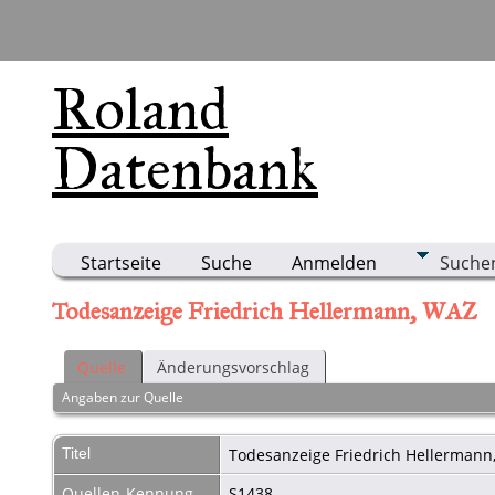
Roland
Datenbank
Startseite
Suche
Anmelden
Suche
Todesanzeige Friedrich Hellermann, WAZ
Quelle
Änderungsvorschlag
Angaben zur Quelle
Titel
Todesanzeige Friedrich Hellerman
Quellen-Kennung
S1438