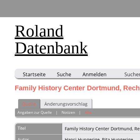
Roland
Datenbank
Startseite
Suche
Anmelden
Suche
Family History Center Dortmund, Reche
Quelle
Änderungsvorschlag
Angaben zur Quelle
|
Notizen
|
Alle
Titel
Family History Center Dortmund, Re
Autor
Hansi Hungerige, Rita Hungerige