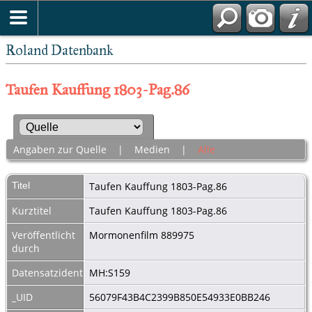
Roland Datenbank
Taufen Kauffung 1803-Pag.86
Angaben zur Quelle
|
Medien
|
Alle
Titel
Taufen Kauffung 1803-Pag.86
Kurztitel
Taufen Kauffung 1803-Pag.86
Veröffentlicht
Mormonenfilm 889975
durch
Datensatzidentnummer
MH:S159
_UID
56079F43B4C2399B850E54933E0BB246