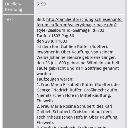
Quellen-
S159
Kennung
Text
Bild:
http://familienforschung-schlesien.info-
forum.eu/forum/gallery/image_page.php?
style=2&album_id=5&image_id=703
Taufen 1803 Pag.86
den 29 Juli 1803
ist dem Karl Gottlieb Rüffer (Rueffer),
Inwohner in Ober Kauffung, von seinem
Weibe Johanne Elenore geborene Langer,
den 26 Jul 1803 geborene Söhnlein zur heil
Taufe gebracht und Karl Gottfried genannt
worden.
Taufzeugen waren:
1. Frau Maria Elisabeth Rüffer (Rueffer), des
George Friedrich Rüffer, Großknecht aufm
Niemitzischen Hofe in Mittel Kauffung,
Eheweib.
2. Frau Maria Rosine Schubert, des Karl
Gottlieb Schubert, Großknecht auf dem
Tschirnhausischen Hofe in Ober Kauffung,
Eheweib.
3. Gottlieb Kambach. Freihaeusler in