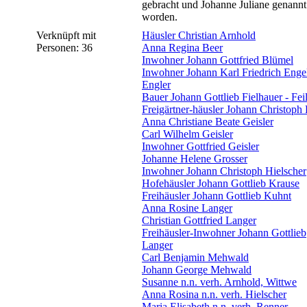
gebracht und Johanne Juliane genannt
worden.
Verknüpft mit
Häusler Christian Arnhold
Personen: 36
Anna Regina Beer
Inwohner Johann Gottfried Blümel
Inwohner Johann Karl Friedrich Enge
Engler
Bauer Johann Gottlieb Fielhauer - Fei
Freigärtner-häusler Johann Christoph
Anna Christiane Beate Geisler
Carl Wilhelm Geisler
Inwohner Gottfried Geisler
Johanne Helene Grosser
Inwohner Johann Christoph Hielscher
Hofehäusler Johann Gottlieb Krause
Freihäusler Johann Gottlieb Kuhnt
Anna Rosine Langer
Christian Gottfried Langer
Freihäusler-Inwohner Johann Gottlieb
Langer
Carl Benjamin Mehwald
Johann George Mehwald
Susanne n.n. verh. Arnhold, Wittwe
Anna Rosina n.n. verh. Hielscher
Maria Elisabeth n.n. verh. Renner