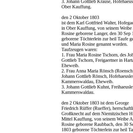
3. Johann Gottlieb Krause, Hofehaeusl
Ober Kauffung.
den 2 Oktober 1803
ist dem Karl Gottfried Walter, Hofega
in Ober Kauffung, von seinem Weibe
Rosine geborene Langer, den 30 Sep
geborene Töchterlein zur heil Taufe g
und Maria Rosine genannt worden.
Taufzeugen waren:
1. Frau Maria Rosine Tschorn, des Jo
Gottlieb Tschorn, Freigaertner in Hart
Eheweib.
2. Frau Anna Maria Rönsch (Roensch)
Johann Gottlieb Rönsch, Hofehaeusler
Kammerswaldau, Eheweib.
3. Johann Gottlieb Kuhnt, Freihaeusle
Kammerswaldau.
den 2 Oktober 1803 ist dem George
Friedrich Rüffer (Rueffer), herrschaftl
Großknecht auf dem Niemitzischen H
Mittel Kauffung, von seinem Weibe 
Rosine geborene Raubbach, den 30 S
1803 geborene Töchterlein zur heil T