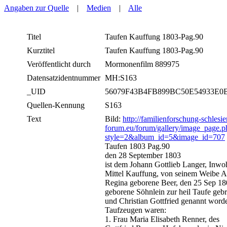
Angaben zur Quelle
|
Medien
|
Alle
Titel
Taufen Kauffung 1803-Pag.90
Kurztitel
Taufen Kauffung 1803-Pag.90
Veröffentlicht durch
Mormonenfilm 889975
Datensatzidentnummer
MH:S163
_UID
56079F43B4FB899BC50E54933E0
Quellen-Kennung
S163
Text
Bild:
http://familienforschung-schlesie
forum.eu/forum/gallery/image_page.p
style=2&album_id=5&image_id=707
Taufen 1803 Pag.90
den 28 September 1803
ist dem Johann Gottlieb Langer, Inwo
Mittel Kauffung, von seinem Weibe 
Regina geborene Beer, den 25 Sep 1
geborene Söhnlein zur heil Taufe gebr
und Christian Gottfried genannt word
Taufzeugen waren:
1. Frau Maria Elisabeth Renner, des