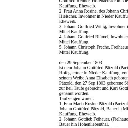
Gottfried Renner, Hofehaeusler in Ni
Kauffung, Eheweib.
2. Frau Anna Rosine, des Johann Chr
Hielscher, Inwohner in Nieder Kauffu
Eheweib.
3. Johann Gottfried Wittig, Inwohner 
Mittel Kauffung.
4. Johann Gottfried Blümel, Inwohner
Mittel Kauffung.
5. Johann Christoph Freche, Freihaeus
Mittel Kauffung.
den 29 September 1803
ist dem Johann Gottfried Pätzold (Paet
Hofegaertner in Nieder Kauffung, vo
seinem Weibe Anna Elisabeth gebore
Pätzold, den 27 Sep 1803 geborene S
zur heil Taufe gebracht und Karl Gottl
genannt worden.
Taufzeugen waren:
1. Frau Maria Rosine Pätzold (Paetzol
Johann Gottfried Pätzold, Bauer in Mit
Kauffung, Eheweib.
2. Johann Gottlieb Feihauer, (Fielhaue
Bauer hin Hohenliebenthal.