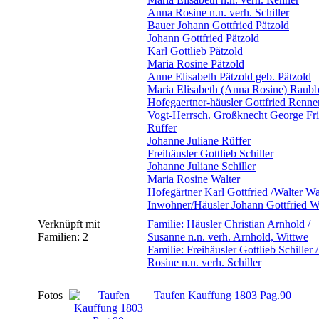
Anna Rosine n.n. verh. Schiller
Bauer Johann Gottfried Pätzold
Johann Gottfried Pätzold
Karl Gottlieb Pätzold
Maria Rosine Pätzold
Anne Elisabeth Pätzold geb. Pätzold
Maria Elisabeth (Anna Rosine) Raub
Hofegaertner-häusler Gottfried Renne
Vogt-Herrsch. Großknecht George Fri
Rüffer
Johanne Juliane Rüffer
Freihäusler Gottlieb Schiller
Johanne Juliane Schiller
Maria Rosine Walter
Hofegärtner Karl Gottfried /Walter Wa
Inwohner/Häusler Johann Gottfried Wi
Verknüpft mit
Familie: Häusler Christian Arnhold /
Familien: 2
Susanne n.n. verh. Arnhold, Wittwe
Familie: Freihäusler Gottlieb Schiller 
Rosine n.n. verh. Schiller
Fotos
Taufen Kauffung 1803 Pag.90