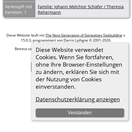
Verknüpft mit
Familie: Johann Melchior Schäfer / Theresia
Familien: 1
Rehermann
Diese Website läuft mit
The Next Generation of Genealogy Sitebuilding
v.
15.0.3, programmiert von Darrin Lythgoe © 2001-2026.
Diese Website verwendet
Betreut von
Roland zu Dortmund e.V.
. |
Datenschutzerklärung
.
Cookies. Wenn Sie fortfahren,
Hier geht es zum Impressum
ohne Ihre Browser-Einstellungen
Zur Desktop-Webseite wechseln
zu ändern, erklären Sie sich mit
der Nutzung von Cookies
einverstanden.
Datenschutzerklärung anzeigen
Verstanden