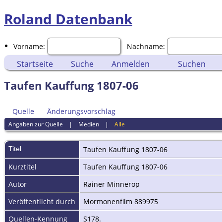
Roland Datenbank
Vorname:
Nachname:
Startseite
Suche
Anmelden
Suchen
Taufen Kauffung 1807-06
Quelle
Änderungsvorschlag
Angaben zur Quelle
|
Medien
|
Alle
Titel
Taufen Kauffung 1807-06
Kurztitel
Taufen Kauffung 1807-06
Autor
Rainer Minnerop
Veröffentlicht durch
Mormonenfilm 889975
Quellen-Kennung
S178.