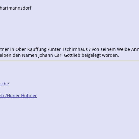
iefhartmannsdorf
ärtner in Ober Kauffung /unter Tschirnhaus / von seinem Weibe An
selben den Namen Johann Carl Gottlieb beigelegt worden.
reche
ieb /Hüner Hühner