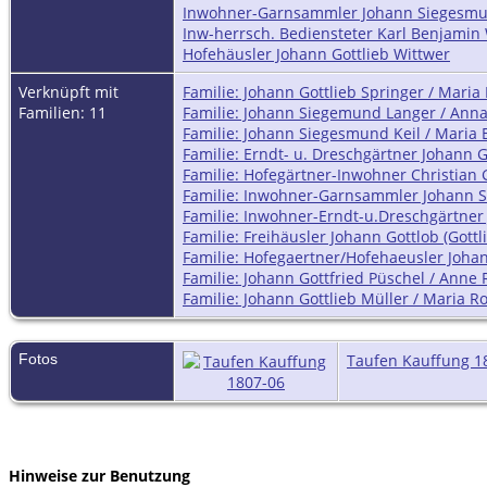
Inwohner-Garnsammler Johann Siegesm
Inw-herrsch. Bediensteter Karl Benjamin 
Hofehäusler Johann Gottlieb Wittwer
Verknüpft mit
Familie: Johann Gottlieb Springer / Maria
Familien: 11
Familie: Johann Siegemund Langer / Anna
Familie: Johann Siegesmund Keil / Maria
Familie: Erndt- u. Dreschgärtner Johann G
Familie: Hofegärtner-Inwohner Christian G
Familie: Inwohner-Garnsammler Johann 
Familie: Inwohner-Erndt-u.Dreschgärtner 
Familie: Freihäusler Johann Gottlob (Gottl
Familie: Hofegaertner/Hofehaeusler Johan
Familie: Johann Gottfried Püschel / Anne 
Familie: Johann Gottlieb Müller / Maria R
Fotos
Taufen Kauffung 1
Hinweise zur Benutzung