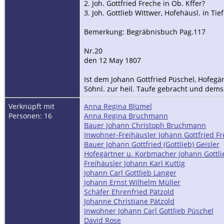
2. Joh. Gottfried Freche in Ob. Kffer?
3. Joh. Gottlieb Wittwer, Hofehäusl. in T
Bemerkung: Begräbnisbuch Pag.117
Nr.20
den 12 May 1807
Ist dem Johann Gottfried Püschel, Hofeg
Söhnl. zur heil. Taufe gebracht und dem
Verknüpft mit
Anna Regina Blümel
Personen: 16
Anna Regina Bruchmann
Bauer Johann Christoph Bruchmann
Inwohner-Freihäusler Johann Gottfried F
Bauer Johann Gottfried (Gottlieb) Geisler
Hofegärtner u. Korbmacher Johann Gottl
Freihäusler Johann Karl Kuttig
Johann Carl Gottlieb Langer
Johann Ernst Wilhelm Müller
Schäfer Ehrenfried Pätzold
Johanne Christiane Pätzold
Inwohner Johann Carl Gottlieb Püschel
David Rose