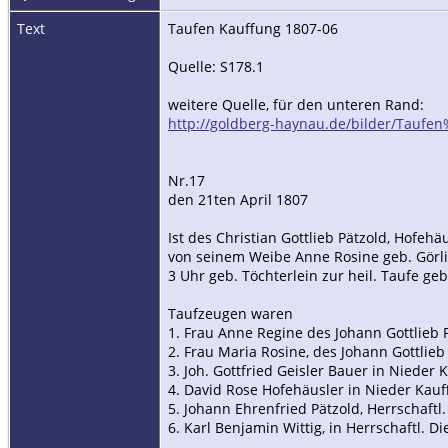
Text
Taufen Kauffung 1807-06
Quelle: S178.1
weitere Quelle, für den unteren Rand:
http://goldberg-haynau.de/bilder/Taufe
Nr.17
den 21ten April 1807
Ist des Christian Gottlieb Pätzold, Hofeh
von seinem Weibe Anne Rosine geb. Görlit
3 Uhr geb. Töchterlein zur heil. Taufe 
Taufzeugen waren
1. Frau Anne Regine des Johann Gottlieb 
2. Frau Maria Rosine, des Johann Gottlie
3. Joh. Gottfried Geisler Bauer in Nieder 
4. David Rose Hofehäusler in Nieder Kauf
5. Johann Ehrenfried Pätzold, Herrschaft
6. Karl Benjamin Wittig, in Herrschaftl. D