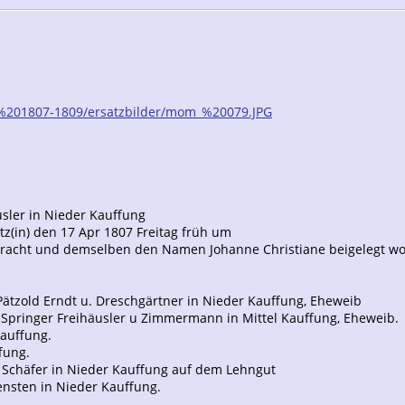
n%201807-1809/ersatzbilder/mom_%20079.JPG
äusler in Nieder Kauffung
z(in) den 17 Apr 1807 Freitag früh um
gebracht und demselben den Namen Johanne Christiane beigelegt w
Pätzold Erndt u. Dreschgärtner in Nieder Kauffung, Eheweib
b Springer Freihäusler u Zimmermann in Mittel Kauffung, Eheweib.
Kauffung.
fung.
l. Schäfer in Nieder Kauffung auf dem Lehngut
iensten in Nieder Kauffung.