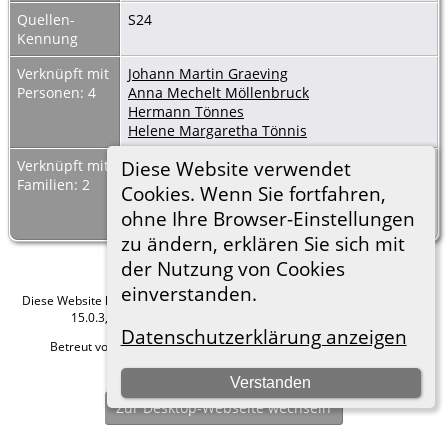
Quellen-
S24
Kennung
Verknüpft mit
Johann Martin Graeving
Personen: 4
Anna Mechelt Möllenbruck
Hermann Tönnes
Helene Margaretha Tönnis
Diese Website verwendet
Verknüpft mit
Familie: Hermann Tönnes / Anna Mechelt
Familien: 2
Möllenbruck
Cookies. Wenn Sie fortfahren,
Familie: Johann Martin Graeving / Helene
ohne Ihre Browser-Einstellungen
Margaretha Tönnis
zu ändern, erklären Sie sich mit
der Nutzung von Cookies
einverstanden.
Diese Website läuft mit
The Next Generation of Genealogy Sitebuilding
v.
15.0.3, programmiert von Darrin Lythgoe © 2001-2026.
Datenschutzerklärung anzeigen
Betreut von
Roland zu Dortmund e.V.
. |
Datenschutzerklärung
.
Hier geht es zum Impressum
Verstanden
Zur Desktop-Webseite wechseln