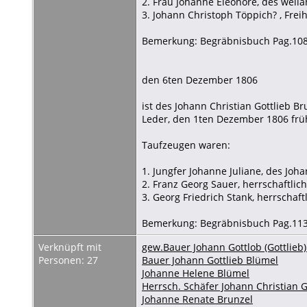
2. Frau Johanne Eleonore, des weil
3. Johann Christoph Töppich? , Frei
Bemerkung: Begräbnisbuch Pag.10
den 6ten Dezember 1806
ist des Johann Christian Gottlieb 
Leder, den 1ten Dezember 1806 frü
Taufzeugen waren:
1. Jungfer Johanne Juliane, des Joha
2. Franz Georg Sauer, herrschaftlich
3. Georg Friedrich Stank, herrschaft
Bemerkung: Begräbnisbuch Pag.11
Verknüpft mit
gew.Bauer Johann Gottlob (Gottlieb)
Personen: 27
Bauer Johann Gottlieb Blümel
Johanne Helene Blümel
Herrsch. Schäfer Johann Christian G
Johanne Renate Brunzel