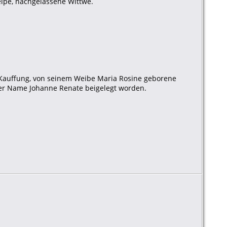
eipe, nachgelassene Wittwe.
er Kauffung, von seinem Weibe Maria Rosine geborene
er Name Johanne Renate beigelegt worden.