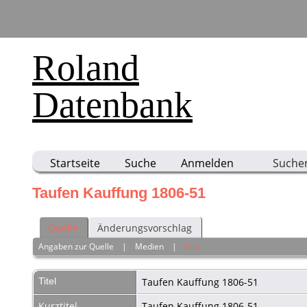
Roland
Datenbank
Startseite
Suche
Anmelden
Suche
Taufen Kauffung 1806-51
Quelle
Änderungsvorschlag
Angaben zur Quelle
|
Medien
|
Alle
Titel
Taufen Kauffung 1806-51
Kurztitel
Taufen Kauffung 1806-51