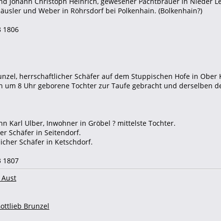
and Johann Christoph Heinrich, gewesener Pachtbräuer in Nieder L
häusler und Weber in Röhrsdorf bei Polkenhain. (Bolkenhain?)
8 1806
Brunzel, herrschaftlicher Schäfer auf dem Stuppischen Hofe in Ob
h um 8 Uhr geborene Tochter zur Taufe gebracht und derselben d
nn Karl Ulber, Inwohner in Gröbel ? mittelste Tochter.
er Schäfer in Seitendorf.
licher Schäfer in Ketschdorf.
3 1807
 Aust
ottlieb Brunzel