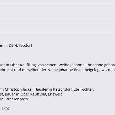
n in DB[/b][/color]
Bauer in Ober Kauffung, von seinem Weibe Johanne Christiane ge
gebracht und derselben der Name Johanne Beate beigelegt worden
nn Christoph Jäckel, Häusler in Ketschdorf, 2te Tochter.
ust, Bauer in Ober Kauffung, Eheweib.
 in Streckenbach.
6 1807