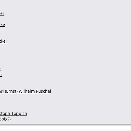
ler
cke
ckel
t
h
rl (Ernst) Wilhelm Püschel
stoph Töppich
öpig?)