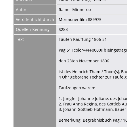
Autor
Rainer Minnerop
Veröffentlicht durch
Mormonenfilm 889975
Quellen-Kennung
S288
Text
Taufen Kauffung 1806-51
Pag.51 [color=#FF0000][b]eingetrage
den 23ten November 1806
ist des Heinrich Tham / Thom(s), 
4 Uhr geborene Tochter zur Taufe 
Taufzeugen waren:
1. Jungfer Johanne Juliane, des Joha
2. Frau Anna Regina, des Gottlob A
3. Johann Gottlieb Hoffmann, Bauer
Bemerkung: Begräbnisbuch Pag.11