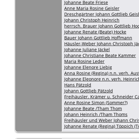
Johanne Beate Friese
Anne Maria Rosine Geisler
Dreschgärtner Johann Gottlieb Geis
Johann Christoph Heinrich
herrsch. Brauer Johann Gottlieb Ho
Johanne Renate (Beate) Hocke
Bauer Johann Gottlieb Hoffmann
Häusler-Weber Johann Christoph Jä
Johanne Juliane Jäckel
Johanne Christiane Beate Kammer
Maria Rosine Leder
Johanne Elenore Liebig
Anna Rosine (Regina) n.n. verh. Aus
Johanne Eleonore n.n. verh. Heinric
Hans Pätzold
Johann Gottlieb Pätzold
Freihäusler. Krämer u. Schneider Ca
Anne Rosine Simon (Sommer?)
Johanne Beate /Tham Thom
Johann Heinrich /Tham Thoms
Freihäusler und Weber Johann Chri
Johanne Renate (Regina) Töppich (T