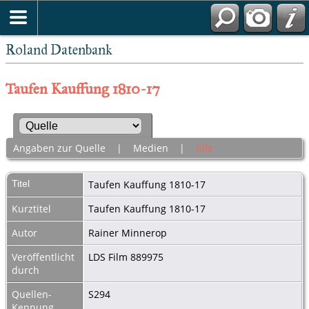
Roland Datenbank
Taufen Kauffung 1810-17
Angaben zur Quelle
|
Medien
|
Alle
Titel
Taufen Kauffung 1810-17
Kurztitel
Taufen Kauffung 1810-17
Autor
Rainer Minnerop
Veröffentlicht
LDS Film 889975
durch
Quellen-
S294
Kennung