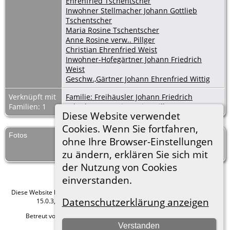
Ehrenfried Tschentscher
Inwohner Stellmacher Johann Gottlieb
Tschentscher
Maria Rosine Tschentscher
Anne Rosine verw.. Pillger
Christian Ehrenfried Weist
Inwohner-Hofegärtner Johann Friedrich
Weist
Geschw.,Gärtner Johann Ehrenfried Wittig
Verknüpft mit
Familie: Freihäusler Johann Friedrich
Familien: 1
Lehmberg / Marie Rosine Pillger
Diese Website verwendet
Cookies. Wenn Sie fortfahren,
Fotos
Taufen Kauffung 1810-17
ohne Ihre Browser-Einstellungen
zu ändern, erklären Sie sich mit
der Nutzung von Cookies
einverstanden.
Diese Website läuft mit
The Next Generation of Genealogy Sitebuilding
v.
Datenschutzerklärung anzeigen
15.0.3, programmiert von Darrin Lythgoe © 2001-2026.
Betreut von
Roland zu Dortmund e.V.
. |
Datenschutzerklärung
.
Verstanden