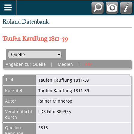
Roland Datenbank
Taufen Kauffung 1811-39
Angaben zur Quelle
|
Medien
|
Alle
Titel
Taufen Kauffung 1811-39
Kurztitel
Taufen Kauffung 1811-39
Autor
Rainer Minnerop
Veröffentlicht
LDS Film 889975
durch
Quellen-
S316
Kennung