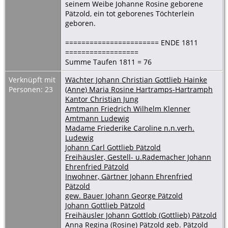
seinem Weibe Johanne Rosine geborene
Pätzold, ein tot geborenes Töchterlein
geboren.
======================= ENDE 1811
==================
Summe Taufen 1811 = 76
Verknüpft mit
Wächter Johann Christian Gottlieb Hainke
Personen: 23
(Anne) Maria Rosine Hartramps-Hartramph
Kantor Christian Jung
Amtmann Friedrich Wilhelm Klenner
Amtmann Ludewig
Madame Friederike Caroline n.n.verh.
Ludewig
Johann Carl Gottlieb Pätzold
Freihäusler, Gestell- u.Rademacher Johann
Ehrenfried Pätzold
Inwohner, Gärtner Johann Ehrenfried
Pätzold
gew. Bauer Johann George Pätzold
Johann Gottlieb Pätzold
Freihäusler Johann Gottlob (Gottlieb) Pätzold
Anna Regina (Rosine) Pätzold geb. Pätzold