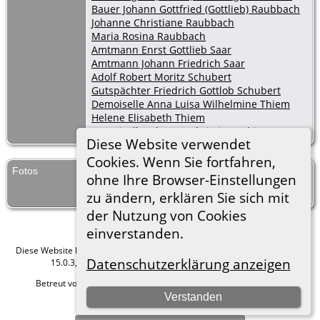
Bauer Johann Gottfried (Gottlieb) Raubbach
Johanne Christiane Raubbach
Maria Rosina Raubbach
Amtmann Enrst Gottlieb Saar
Amtmann Johann Friedrich Saar
Adolf Robert Moritz Schubert
Gutspächter Friedrich Gottlob Schubert
Demoiselle Anna Luisa Wilhelmine Thiem
Helene Elisabeth Thiem
Demoiselle Johanne Christiane Thiem
Diese Website verwendet
Cookies. Wenn Sie fortfahren,
Fotos
Taufen Kauffung 1811-39
ohne Ihre Browser-Einstellungen
zu ändern, erklären Sie sich mit
der Nutzung von Cookies
einverstanden.
Diese Website läuft mit
The Next Generation of Genealogy Sitebuilding
v.
Datenschutzerklärung anzeigen
15.0.3, programmiert von Darrin Lythgoe © 2001-2026.
Betreut von
Roland zu Dortmund e.V.
. |
Datenschutzerklärung
.
Verstanden
Hier geht es zum Impressum