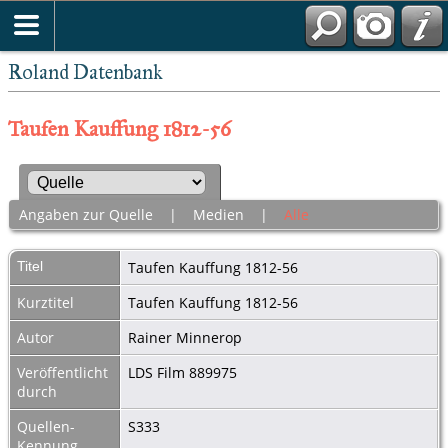
Roland Datenbank
Taufen Kauffung 1812-56
Angaben zur Quelle
|
Medien
|
Alle
Titel
Taufen Kauffung 1812-56
Kurztitel
Taufen Kauffung 1812-56
Autor
Rainer Minnerop
Veröffentlicht
LDS Film 889975
durch
Quellen-
S333
Kennung