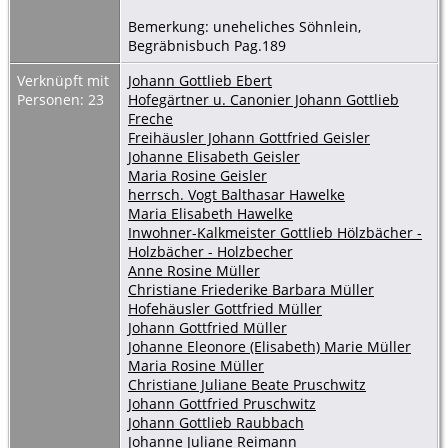
Bemerkung: uneheliches Söhnlein,
Begräbnisbuch Pag.189
Verknüpft mit
Johann Gottlieb Ebert
Personen: 23
Hofegärtner u. Canonier Johann Gottlieb
Freche
Freihäusler Johann Gottfried Geisler
Johanne Elisabeth Geisler
Maria Rosine Geisler
herrsch. Vogt Balthasar Hawelke
Maria Elisabeth Hawelke
Inwohner-Kalkmeister Gottlieb Hölzbächer -
Holzbächer - Holzbecher
Anne Rosine Müller
Christiane Friederike Barbara Müller
Hofehäusler Gottfried Müller
Johann Gottfried Müller
Johanne Eleonore (Elisabeth) Marie Müller
Maria Rosine Müller
Christiane Juliane Beate Pruschwitz
Johann Gottfried Pruschwitz
Johann Gottlieb Raubbach
Johanne Juliane Reimann