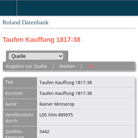
Roland Datenbank
Taufen Kauffung 1817-38
Angaben zur Quelle
|
Medien
|
Alle
Titel
Taufen Kauffung 1817-38
Kurztitel
Taufen Kauffung 1817-38
Autor
Rainer Minnerop
Veröffentlicht
LDS Film 889975
durch
Quellen-
S442
Kennung