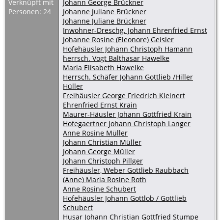
Verknüpft mit
Johann George Brückner
Personen: 24
Johanne Juliane Brückner
Johanne Juliane Brückner
Inwohner-Dreschg. Johann Ehrenfried Ernst
Johanne Rosine (Eleonore) Geisler
Hofehäusler Johann Christoph Hamann
herrsch. Vogt Balthasar Hawelke
Maria Elisabeth Hawelke
Herrsch. Schäfer Johann Gottlieb /Hiller
Hüller
Freihäusler George Friedrich Kleinert
Ehrenfried Ernst Krain
Maurer-Häusler Johann Gottfried Krain
Hofegaertner Johann Christoph Langer
Anne Rosine Müller
Johann Christian Müller
Johann George Müller
Johann Christoph Pillger
Freihäusler, Weber Gottlieb Raubbach
(Anne) Maria Rosine Roth
Anne Rosine Schubert
Hofehäusler Johann Gottlob / Gottlieb
Schubert
Husar Johann Christian Gottfried Stumpe