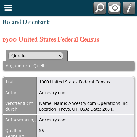
Roland Datenbank
1900 United States Federal Census
Angaben zur Quelle
Titel
1900 United States Federal Census
Autor
Ancestry.com
Veröffentlicht
Name: Name: Ancestry.com Operations Inc;
durch
Location: Provo, UT, USA; Date: 2004;;
Aufbewahrungsort
Ancestry.com
Quellen-
S5
Kennung