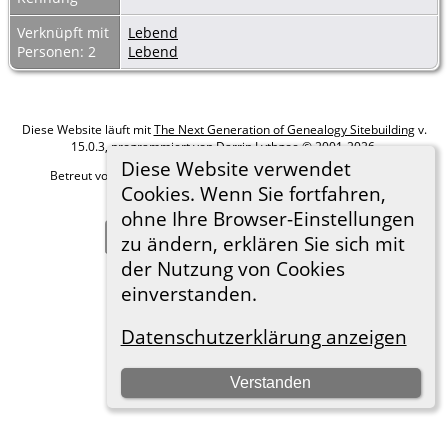
Verknüpft mit
Lebend
Personen: 2
Lebend
Diese Website läuft mit
The Next Generation of Genealogy Sitebuilding
v.
15.0.3, programmiert von Darrin Lythgoe © 2001-2026.
Diese Website verwendet
Betreut von
Roland zu Dortmund e.V.
. |
Datenschutzerklärung
.
Cookies. Wenn Sie fortfahren,
Hier geht es zum Impressum
ohne Ihre Browser-Einstellungen
Zur Desktop-Webseite wechseln
zu ändern, erklären Sie sich mit
der Nutzung von Cookies
einverstanden.
Datenschutzerklärung anzeigen
Verstanden