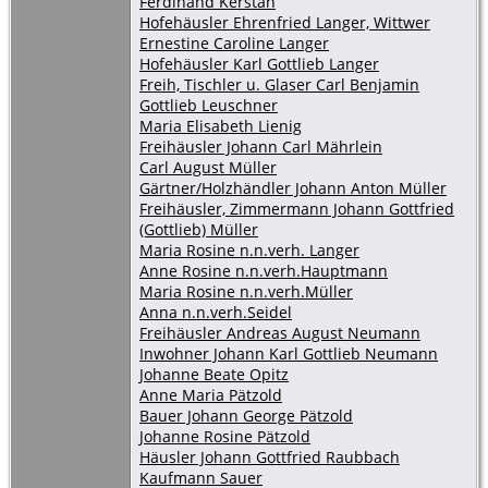
Ferdinand Kerstan
Hofehäusler Ehrenfried Langer, Wittwer
Ernestine Caroline Langer
Hofehäusler Karl Gottlieb Langer
Freih, Tischler u. Glaser Carl Benjamin
Gottlieb Leuschner
Maria Elisabeth Lienig
Freihäusler Johann Carl Mährlein
Carl August Müller
Gärtner/Holzhändler Johann Anton Müller
Freihäusler, Zimmermann Johann Gottfried
(Gottlieb) Müller
Maria Rosine n.n.verh. Langer
Anne Rosine n.n.verh.Hauptmann
Maria Rosine n.n.verh.Müller
Anna n.n.verh.Seidel
Freihäusler Andreas August Neumann
Inwohner Johann Karl Gottlieb Neumann
Johanne Beate Opitz
Anne Maria Pätzold
Bauer Johann George Pätzold
Johanne Rosine Pätzold
Häusler Johann Gottfried Raubbach
Kaufmann Sauer