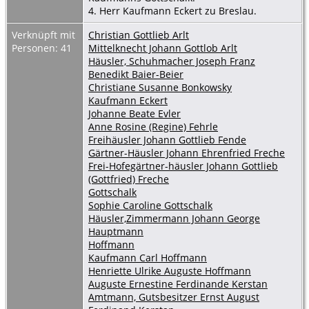
4. Herr Kaufmann Eckert zu Breslau.
Verknüpft mit
Christian Gottlieb Arlt
Personen: 41
Mittelknecht Johann Gottlob Arlt
Häusler, Schuhmacher Joseph Franz
Benedikt Baier-Beier
Christiane Susanne Bonkowsky
Kaufmann Eckert
Johanne Beate Evler
Anne Rosine (Regine) Fehrle
Freihäusler Johann Gottlieb Fende
Gärtner-Häusler Johann Ehrenfried Freche
Frei-Hofegärtner-häusler Johann Gottlieb
(Gottfried) Freche
Gottschalk
Sophie Caroline Gottschalk
Häusler,Zimmermann Johann George
Hauptmann
Hoffmann
Kaufmann Carl Hoffmann
Henriette Ulrike Auguste Hoffmann
Auguste Ernestine Ferdinande Kerstan
Amtmann, Gutsbesitzer Ernst August