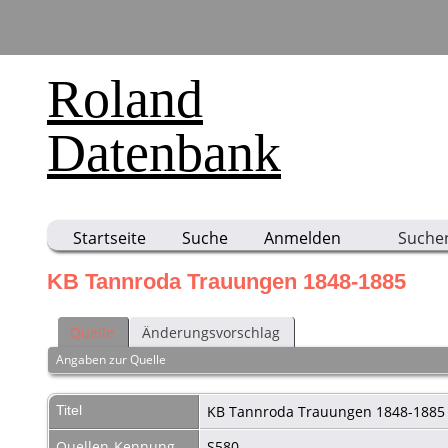
Roland
Datenbank
Startseite
Suche
Anmelden
Suche
KB Tannroda Trauungen 1848-1885
Quelle
Änderungsvorschlag
Angaben zur Quelle
Titel
KB Tannroda Trauungen 1848-188
Quellen-Kennung
S580