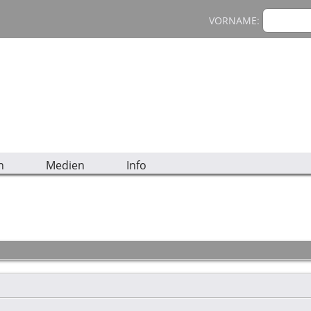
VORNAME:
n
Medien
Info
5