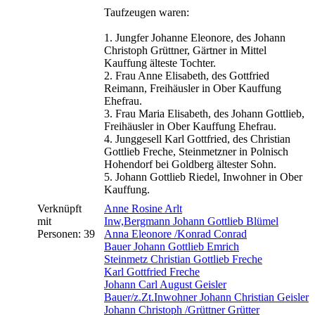
Taufzeugen waren:
1. Jungfer Johanne Eleonore, des Johann
Christoph Grüttner, Gärtner in Mittel
Kauffung älteste Tochter.
2. Frau Anne Elisabeth, des Gottfried
Reimann, Freihäusler in Ober Kauffung
Ehefrau.
3. Frau Maria Elisabeth, des Johann Gottlieb,
Freihäusler in Ober Kauffung Ehefrau.
4. Junggesell Karl Gottfried, des Christian
Gottlieb Freche, Steinmetzner in Polnisch
Hohendorf bei Goldberg ältester Sohn.
5. Johann Gottlieb Riedel, Inwohner in Ober
Kauffung.
Verknüpft
Anne Rosine Arlt
mit
Inw,Bergmann Johann Gottlieb Blümel
Personen: 39
Anna Eleonore /Konrad Conrad
Bauer Johann Gottlieb Emrich
Steinmetz Christian Gottlieb Freche
Karl Gottfried Freche
Johann Carl August Geisler
Bauer/z.Zt.Inwohner Johann Christian Geisler
Johann Christoph /Grüttner Grütter