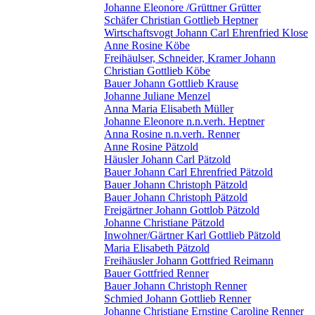
Johanne Eleonore /Grüttner Grütter
Schäfer Christian Gottlieb Heptner
Wirtschaftsvogt Johann Carl Ehrenfried Klose
Anne Rosine Köbe
Freihäulser, Schneider, Kramer Johann
Christian Gottlieb Köbe
Bauer Johann Gottlieb Krause
Johanne Juliane Menzel
Anna Maria Elisabeth Müller
Johanne Eleonore n.n.verh. Heptner
Anna Rosine n.n.verh. Renner
Anne Rosine Pätzold
Häusler Johann Carl Pätzold
Bauer Johann Carl Ehrenfried Pätzold
Bauer Johann Christoph Pätzold
Bauer Johann Christoph Pätzold
Freigärtner Johann Gottlob Pätzold
Johanne Christiane Pätzold
Inwohner/Gärtner Karl Gottlieb Pätzold
Maria Elisabeth Pätzold
Freihäusler Johann Gottfried Reimann
Bauer Gottfried Renner
Bauer Johann Christoph Renner
Schmied Johann Gottlieb Renner
Johanne Christiane Ernstine Caroline Renner