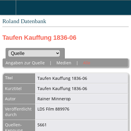
Roland Datenbank
Taufen Kauffung 1836-06
Angaben zur Quelle
|
Medien
|
Alle
Titel
Taufen Kauffung 1836-06
Kurztitel
Taufen Kauffung 1836-06
Autor
Rainer Minnerop
Veröffentlicht
LDS Film 889976
durch
Quellen-
S661
Kennung