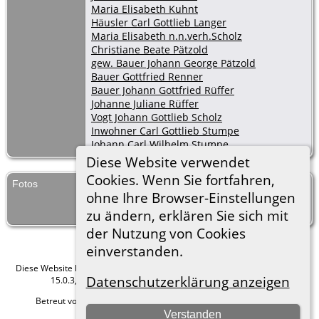
Maria Elisabeth Kuhnt
Häusler Carl Gottlieb Langer
Maria Elisabeth n.n.verh.Scholz
Christiane Beate Pätzold
gew. Bauer Johann George Pätzold
Bauer Gottfried Renner
Bauer Johann Gottfried Rüffer
Johanne Juliane Rüffer
Vogt Johann Gottlieb Scholz
Inwohner Carl Gottlieb Stumpe
Johann Carl Wilhelm Stumpe
Diese Website verwendet
Cookies. Wenn Sie fortfahren,
Fotos
Taufen Kauffung 1836-06
ohne Ihre Browser-Einstellungen
zu ändern, erklären Sie sich mit
der Nutzung von Cookies
einverstanden.
Diese Website läuft mit
The Next Generation of Genealogy Sitebuilding
v.
Datenschutzerklärung anzeigen
15.0.3, programmiert von Darrin Lythgoe © 2001-2026.
Betreut von
Roland zu Dortmund e.V.
. |
Datenschutzerklärung
.
Verstanden