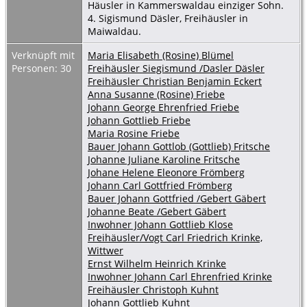
Häusler in Kammerswaldau einziger Sohn.
4. Sigismund Däsler, Freihäusler in
Maiwaldau.
Verknüpft mit
Maria Elisabeth (Rosine) Blümel
Personen: 30
Freihäusler Siegismund /Dasler Däsler
Freihäusler Christian Benjamin Eckert
Anna Susanne (Rosine) Friebe
Johann George Ehrenfried Friebe
Johann Gottlieb Friebe
Maria Rosine Friebe
Bauer Johann Gottlob (Gottlieb) Fritsche
Johanne Juliane Karoline Fritsche
Johane Helene Eleonore Frömberg
Johann Carl Gottfried Frömberg
Bauer Johann Gottfried /Gebert Gäbert
Johanne Beate /Gebert Gäbert
Inwohner Johann Gottlieb Klose
Freihäusler/Vogt Carl Friedrich Krinke,
Wittwer
Ernst Wilhelm Heinrich Krinke
Inwohner Johann Carl Ehrenfried Krinke
Freihäusler Christoph Kuhnt
Johann Gottlieb Kuhnt