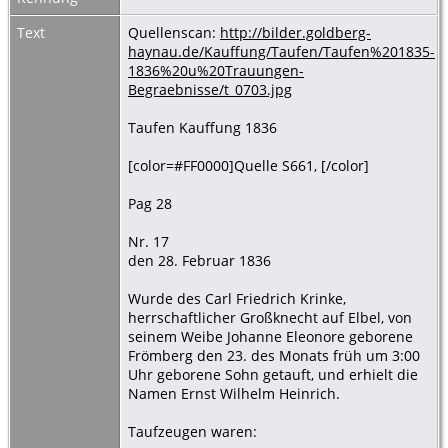
Text
Quellenscan:
http://bilder.goldberg-
haynau.de/Kauffung/Taufen/Taufen%201835-
1836%20u%20Trauungen-
Begraebnisse/t_0703.jpg
Taufen Kauffung 1836
[color=#FF0000]Quelle S661, [/color]
Pag 28
Nr. 17
den 28. Februar 1836
Wurde des Carl Friedrich Krinke,
herrschaftlicher Großknecht auf Elbel, von
seinem Weibe Johanne Eleonore geborene
Frömberg den 23. des Monats früh um 3:00
Uhr geborene Sohn getauft, und erhielt die
Namen Ernst Wilhelm Heinrich.
Taufzeugen waren: