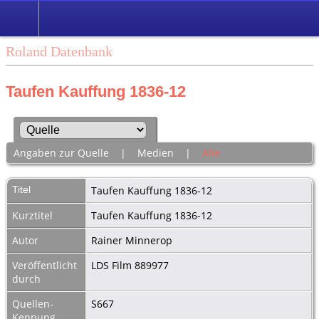
Roland Datenbank
Taufen Kauffung 1836-12
Angaben zur Quelle
|
Medien
|
Alle
Titel
Taufen Kauffung 1836-12
Kurztitel
Taufen Kauffung 1836-12
Autor
Rainer Minnerop
Veröffentlicht
LDS Film 889977
durch
Quellen-
S667
Kennung