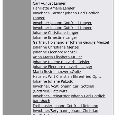
Carl August Langer
Henriette Amalie Langer
Inwohner/Gärtner Johann Carl Gottlieb
Langer
Inwohner Johann Gottfried Langer
Inwohner Johann Gottfried Langer
Johanne Christiane Langer
Johanne Ernestine Langer
Gärtner, Holzhändler Johann George Menzel
Johanne Christiane Menzel
Johanne Eleonore Menzel
Anna Maria Elisabeth Müller
Johanne Helene n.n.verh. Geisler
Johanne Eleonore n.n.verh. Langer
Maria Rosine n.n.verh.Opitz
Häusler, Wirt Christian Ehrenfried Opitz
Johanne Juliane Pätzold
Inwohner, Vogt Johann Carl Gottlieb
(Gottfried) Peterwitz
Inwohner/Freigärtner Johann Carl Gottlieb
Raubbach
Freihäusler Johann Gottfried Reimann
Inwohner/Bergmann Johann Christian