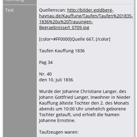
Text
Quellenscan:
http://bilder.goldberg-
haynau.de/Kauffung/Taufen/Taufen%201835-
1836%20u%20Trauungen-
Begraebnisse/t_0709.jpg
[color=#FF0000]Quelle 667, [/color]
Taufen Kauffung 1836
Pag 34
Nr. 40
den 10. Juli 1836
Wurde der Johanne Christiane Langer, des
Johann Gottfried Langer, Inwohner in Nieder
Kauffung älteste Tochter den 2. des Monats
abends um 10:00 Uhr unehelich geborene
Tochter getauft, und erhielt die Namen
Johanne Ernstine.
Taufzeugen waren: