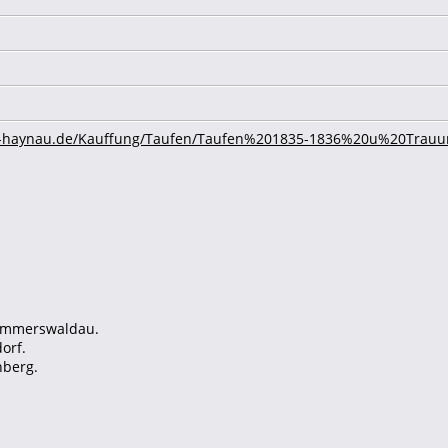
erg-haynau.de/Kauffung/Taufen/Taufen%201835-1836%20u%20Trauun
Kammerswaldau.
orf.
nberg.