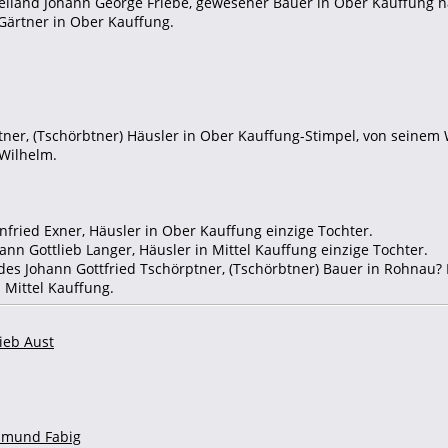
 weiland Johann George Friebe, gewesener Bauer in Ober Kauffung 
 Gärtner in Ober Kauffung.
tner, (Tschörbtner) Häusler in Ober Kauffung-Stimpel, von seinem
 Wilhelm.
enfried Exner, Häusler in Ober Kauffung einzige Tochter.
ann Gottlieb Langer, Häusler in Mittel Kauffung einzige Tochter.
, des Johann Gottfried Tschörptner, (Tschörbtner) Bauer in Rohnau? 
n Mittel Kauffung.
ieb Aust
esmund Fabig