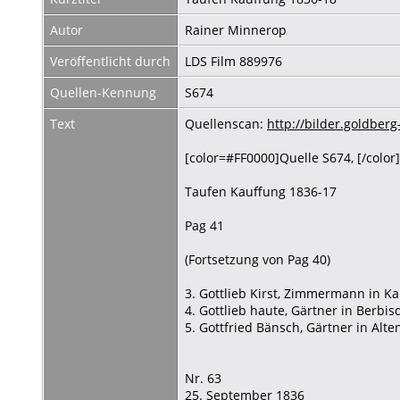
Autor
Rainer Minnerop
Veröffentlicht durch
LDS Film 889976
Quellen-Kennung
S674
Text
Quellenscan:
http://bilder.goldb
[color=#FF0000]Quelle S674, [/color]
Taufen Kauffung 1836-17
Pag 41
(Fortsetzung von Pag 40)
3. Gottlieb Kirst, Zimmermann in 
4. Gottlieb haute, Gärtner in Berbisd
5. Gottfried Bänsch, Gärtner in Alte
Nr. 63
25. September 1836