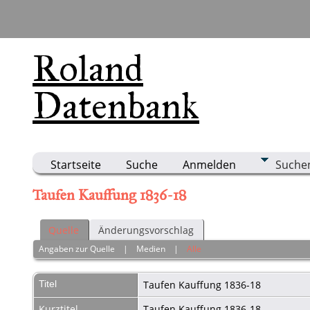
Roland
Datenbank
Startseite
Suche
Anmelden
Suche
Taufen Kauffung 1836-18
Quelle
Änderungsvorschlag
Angaben zur Quelle
|
Medien
|
Alle
Titel
Taufen Kauffung 1836-18
Kurztitel
Taufen Kauffung 1836-18