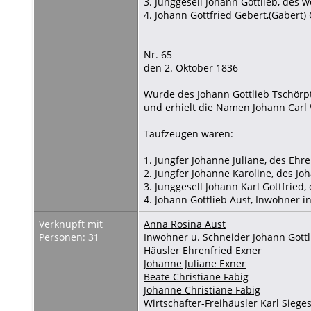
3. Junggesell Johann Gottlieb, des
4. Johann Gottfried Gebert,(Gäbert)
Nr. 65
den 2. Oktober 1836
Wurde des Johann Gottlieb Tschörp
und erhielt die Namen Johann Carl
Taufzeugen waren:
1. Jungfer Johanne Juliane, des Ehr
2. Jungfer Johanne Karoline, des Joh
3. Junggesell Johann Karl Gottfried
4. Johann Gottlieb Aust, Inwohner i
Verknüpft mit
Anna Rosina Aust
Personen: 31
Inwohner u. Schneider Johann Gottl
Häusler Ehrenfried Exner
Johanne Juliane Exner
Beate Christiane Fabig
Johanne Christiane Fabig
Wirtschafter-Freihäusler Karl Sieg