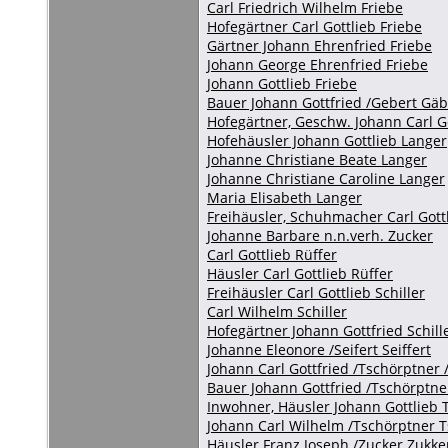
Carl Friedrich Wilhelm Friebe
Hofegärtner Carl Gottlieb Friebe
Gärtner Johann Ehrenfried Friebe
Johann George Ehrenfried Friebe
Johann Gottlieb Friebe
Bauer Johann Gottfried /Gebert Gäb
Hofegärtner, Geschw. Johann Carl G
Hofehäusler Johann Gottlieb Langer
Johanne Christiane Beate Langer
Johanne Christiane Caroline Langer
Maria Elisabeth Langer
Freihäusler, Schuhmacher Carl Gott
Johanne Barbare n.n.verh. Zucker
Carl Gottlieb Rüffer
Häusler Carl Gottlieb Rüffer
Freihäusler Carl Gottlieb Schiller
Carl Wilhelm Schiller
Hofegärtner Johann Gottfried Schill
Johanne Eleonore /Seifert Seiffert
Johann Carl Gottfried /Tschörptner 
Bauer Johann Gottfried /Tschörptne
Inwohner, Häusler Johann Gottlieb 
Johann Carl Wilhelm /Tschörptner 
Häusler Franz Joseph /Zucker Zukke