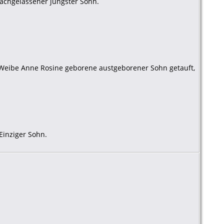
nachgelassener jüngster Sohn.
 Weibe Anne Rosine geborene austgeborener Sohn getauft,
Einziger Sohn.