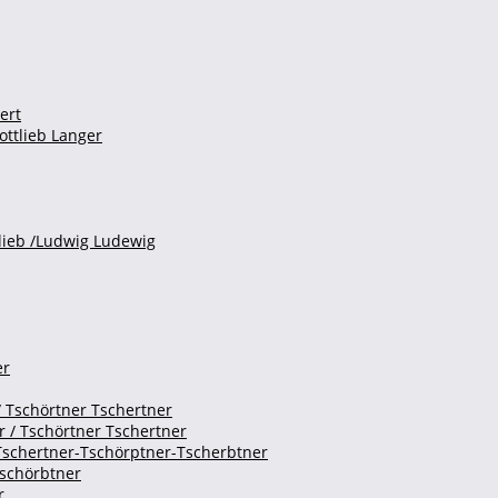
ert
ottlieb Langer
lieb /Ludwig Ludewig
er
/ Tschörtner Tschertner
r / Tschörtner Tschertner
Tschertner-Tschörptner-Tscherbtner
Tschörbtner
r