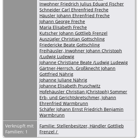
Inwohner Friedrich Julius Eduard Fischer
Schneider Carl Ehrenfried Freche
Häusler Johann Ehrenfried Freche
Johann George Freche
Maria Elisabeth Freche
Kutscher Johann Gottlieb Frenzel
Auszügler Christian Gottschling
Friedericke Beate Gottschling
Freihäusler, Inwohner Johann Christoph
/Ludwig Ludewig
Johanne Christiane Beate /Ludwig Ludewig
Gärtner-Herrsch. Großknecht Johann
Gottfried Nährig
Johanne Juliane Nährig
Johanne Elisabeth Pruschwitz
Hofehäusler Christian (Christoph) Sommer
Erb- und Gerichtskretschmer, Johann
Ehrenfried Warmbrunn
Schäfer Johann Ernst Friedrich Benjamin
Warmbrunn
Verknüpft mit
Familie: Stellenbesitzer, Händler Gottlieb
Familien: 1
Frenzel /