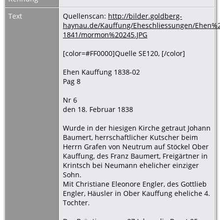
Text
Quellenscan:
http://bilder.goldberg-
haynau.de/Kauffung/Eheschliessungen/Ehen%
1841/mormon%20245.JPG
[color=#FF0000]Quelle SE120, [/color]
Ehen Kauffung 1838-02
Pag 8
Nr 6
den 18. Februar 1838
Wurde in der hiesigen Kirche getraut Johann
Baumert, herrschaftlicher Kutscher beim
Herrn Grafen von Neutrum auf Stöckel Ober
Kauffung, des Franz Baumert, Freigärtner in
Krintsch bei Neumann ehelicher einziger
Sohn.
Mit Christiane Eleonore Engler, des Gottlieb
Engler, Häusler in Ober Kauffung eheliche 4.
Tochter.