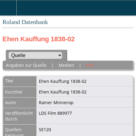
Roland Datenbank
Ehen Kauffung 1838-02
Angaben zur Quelle
|
Medien
|
Alle
Titel
Ehen Kauffung 1838-02
Kurztitel
Ehen Kauffung 1838-02
Autor
Rainer Minnerop
Veröffentlicht
LDS Film 889977
durch
Quellen-
SE120
Kennung