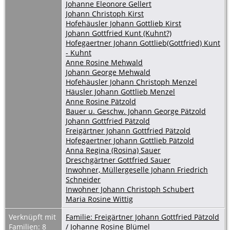
Johanne Eleonore Gellert
Johann Christoph Kirst
Hofehäusler Johann Gottlieb Kirst
Johann Gottfried Kunt (Kuhnt?)
Hofegaertner Johann Gottlieb(Gottfried) Kunt
- Kuhnt
Anne Rosine Mehwald
Johann George Mehwald
Hofehäusler Johann Christoph Menzel
Häusler Johann Gottlieb Menzel
Anne Rosine Pätzold
Bauer u. Geschw. Johann George Pätzold
Johann Gottfried Pätzold
Freigärtner Johann Gottfried Pätzold
Hofegaertner Johann Gottlieb Pätzold
Anna Regina (Rosina) Sauer
Dreschgärtner Gottfried Sauer
Inwohner, Müllergeselle Johann Friedrich
Schneider
Inwohner Johann Christoph Schubert
Maria Rosine Wittig
Verknüpft mit
Familie: Freigärtner Johann Gottfried Pätzold
Familien: 8
/ Johanne Rosine Blümel