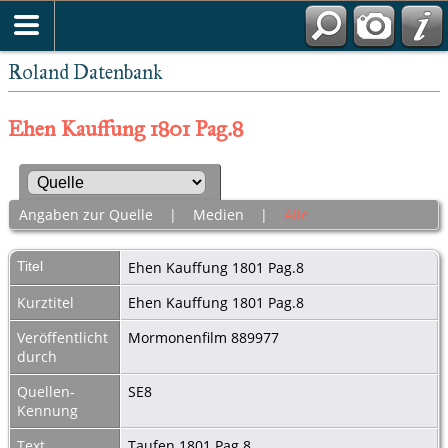
Roland Datenbank
Ehen Kauffung 1801 Pag.8
Angaben zur Quelle
|
Medien
|
Alle
Titel
Ehen Kauffung 1801 Pag.8
Kurztitel
Ehen Kauffung 1801 Pag.8
Veröffentlicht
Mormonenfilm 889977
durch
Quellen-
SE8
Kennung
Text
Taufen 1801 Pag.8