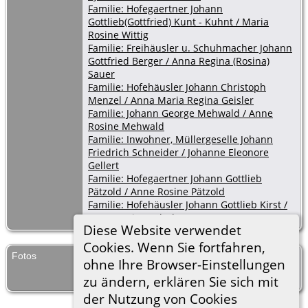
Familie: Hofegaertner Johann
Gottlieb(Gottfried) Kunt - Kuhnt / Maria
Rosine Wittig
Familie: Freihäusler u. Schuhmacher Johann
Gottfried Berger / Anna Regina (Rosina)
Sauer
Familie: Hofehäusler Johann Christoph
Menzel / Anna Maria Regina Geisler
Familie: Johann George Mehwald / Anne
Rosine Mehwald
Familie: Inwohner, Müllergeselle Johann
Friedrich Schneider / Johanne Eleonore
Gellert
Familie: Hofegaertner Johann Gottlieb
Pätzold / Anne Rosine Pätzold
Familie: Hofehäusler Johann Gottlieb Kirst /
Anna Regina Schubert
Diese Website verwendet
Cookies. Wenn Sie fortfahren,
Fotos
Ehen Kauffung 1801 Pag.8
ohne Ihre Browser-Einstellungen
zu ändern, erklären Sie sich mit
der Nutzung von Cookies