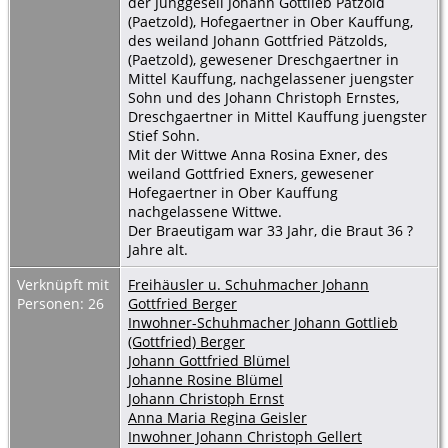
der Junggesell Johann Gottlieb Pätzold
(Paetzold), Hofegaertner in Ober Kauffung,
des weiland Johann Gottfried Pätzolds,
(Paetzold), gewesener Dreschgaertner in
Mittel Kauffung, nachgelassener juengster
Sohn und des Johann Christoph Ernstes,
Dreschgaertner in Mittel Kauffung juengster
Stief Sohn.
Mit der Wittwe Anna Rosina Exner, des
weiland Gottfried Exners, gewesener
Hofegaertner in Ober Kauffung
nachgelassene Wittwe.
Der Braeutigam war 33 Jahr, die Braut 36 ?
Jahre alt.
Verknüpft mit
Freihäusler u. Schuhmacher Johann
Personen: 26
Gottfried Berger
Inwohner-Schuhmacher Johann Gottlieb
(Gottfried) Berger
Johann Gottfried Blümel
Johanne Rosine Blümel
Johann Christoph Ernst
Anna Maria Regina Geisler
Inwohner Johann Christoph Gellert