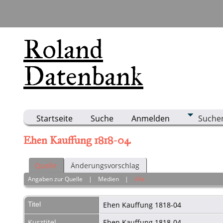
Roland
Datenbank
Startseite
Suche
Anmelden
Suche
Ehen Kauffung 1818-04
Quelle
Änderungsvorschlag
Angaben zur Quelle
|
Medien
|
Alle
Titel
Ehen Kauffung 1818-04
Kurztitel
Ehen Kauffung 1818-04