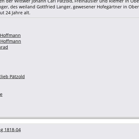
den der Wittwer Johann Carl Pätzold, Freihäusler und Riemer in Ob
nger, des weiland Gottfried Langer, gewesener Hofegärtner in Ober
ut 24 Jahre alt.
b Hoffmann
d Hoffmann
nrad
lieb Pätzold
we
g 1818-04