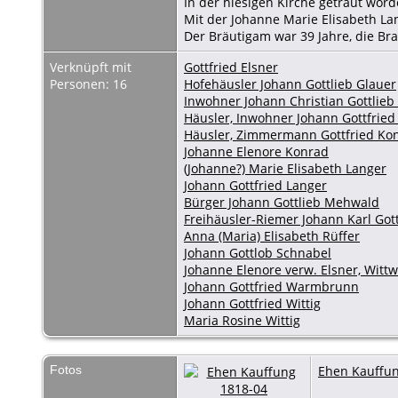
In der hiesigen Kirche getraut wor
Mit der Johanne Marie Elisabeth La
Der Bräutigam war 39 Jahre, die Bra
Verknüpft mit
Gottfried Elsner
Personen: 16
Hofehäusler Johann Gottlieb Glauer
Inwohner Johann Christian Gottlie
Häusler, Inwohner Johann Gottfrie
Häusler, Zimmermann Gottfried Ko
Johanne Elenore Konrad
(Johanne?) Marie Elisabeth Langer
Johann Gottfried Langer
Bürger Johann Gottlieb Mehwald
Freihäusler-Riemer Johann Karl Gott
Anna (Maria) Elisabeth Rüffer
Johann Gottlob Schnabel
Johanne Elenore verw. Elsner, Witt
Johann Gottfried Warmbrunn
Johann Gottfried Wittig
Maria Rosine Wittig
Fotos
Ehen Kauffun