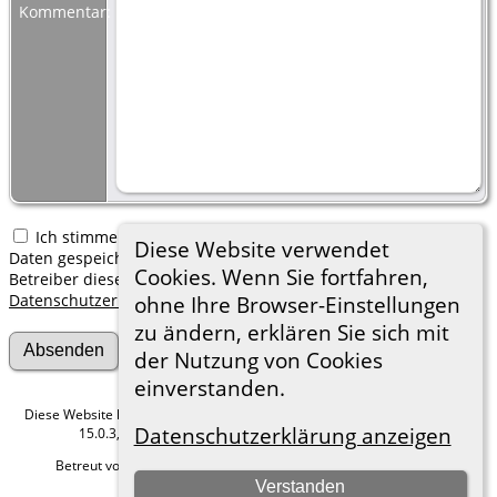
Kommentar:
Ich stimme zu, dass meine hier erfassten persönlichen
Diese Website verwendet
Daten gespeichert werden. Ich verstehe, dass ich jederzeit den
Cookies. Wenn Sie fortfahren,
Betreiber dieser Website bitten kann, diese Daten zu löschen.
Datenschutzerklärung
ohne Ihre Browser-Einstellungen
zu ändern, erklären Sie sich mit
der Nutzung von Cookies
einverstanden.
Diese Website läuft mit
The Next Generation of Genealogy Sitebuilding
v.
Datenschutzerklärung anzeigen
15.0.3, programmiert von Darrin Lythgoe © 2001-2026.
Betreut von
Roland zu Dortmund e.V.
. |
Datenschutzerklärung
.
Verstanden