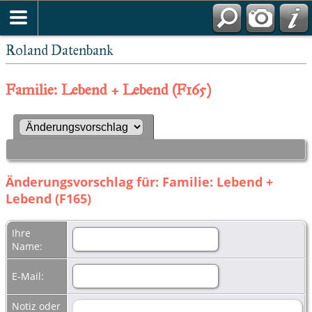
Roland Datenbank
Familie: Lebend + Lebend (F165)
Änderungsvorschlag für: Familie: Lebend +
Lebend (F165)
Ihre
Name:
E-Mail:
Notiz oder