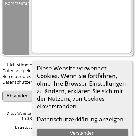
Kommentar:
Ich stimme zu, dass meine hier erfassten persönlichen
Diese Website verwendet
Daten gespeichert werden. Ich verstehe, dass ich jederzeit den
Cookies. Wenn Sie fortfahren,
Betreiber dieser Website bitten kann, diese Daten zu löschen.
Datenschutzerklärung
ohne Ihre Browser-Einstellungen
zu ändern, erklären Sie sich mit
der Nutzung von Cookies
einverstanden.
Diese Website läuft mit
The Next Generation of Genealogy Sitebuilding
v.
Datenschutzerklärung anzeigen
15.0.3, programmiert von Darrin Lythgoe © 2001-2026.
Betreut von
Roland zu Dortmund e.V.
. |
Datenschutzerklärung
.
Verstanden