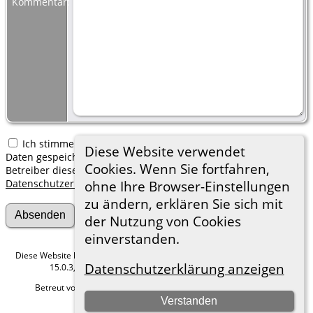
Kommentar:
Ich stimme zu, dass meine hier erfassten persönlichen
Diese Website verwendet
Daten gespeichert werden. Ich verstehe, dass ich jederzeit den
Cookies. Wenn Sie fortfahren,
Betreiber dieser Website bitten kann, diese Daten zu löschen.
Datenschutzerklärung
ohne Ihre Browser-Einstellungen
zu ändern, erklären Sie sich mit
der Nutzung von Cookies
einverstanden.
Diese Website läuft mit
The Next Generation of Genealogy Sitebuilding
v.
Datenschutzerklärung anzeigen
15.0.3, programmiert von Darrin Lythgoe © 2001-2026.
Betreut von
Roland zu Dortmund e.V.
. |
Datenschutzerklärung
.
Verstanden
Hier geht es zum Impressum