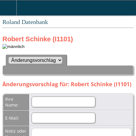
Roland Datenbank
Robert Schinke (I1101)
Änderungsvorschlag für: Robert Schinke (I1101)
Ihre
Name:
E-Mail:
Notiz oder