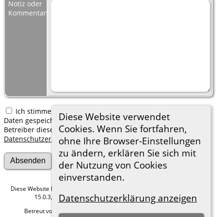
Notiz oder
Kommentar:
Ich stimme zu, dass meine hier erfassten persönlichen
Diese Website verwendet
Daten gespeichert werden. Ich verstehe, dass ich jederzeit den
Cookies. Wenn Sie fortfahren,
Betreiber dieser Website bitten kann, diese Daten zu löschen.
Datenschutzerklärung
ohne Ihre Browser-Einstellungen
zu ändern, erklären Sie sich mit
der Nutzung von Cookies
einverstanden.
Diese Website läuft mit
The Next Generation of Genealogy Sitebuilding
v.
Datenschutzerklärung anzeigen
15.0.3, programmiert von Darrin Lythgoe © 2001-2026.
Betreut von
Roland zu Dortmund e.V.
. |
Datenschutzerklärung
.