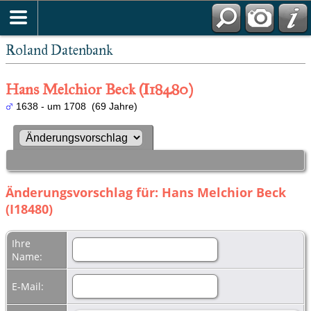
Roland Datenbank
Hans Melchior Beck (I18480)
1638 - um 1708 (69 Jahre)
Änderungsvorschlag für: Hans Melchior Beck
(I18480)
Ihre
Name:
E-Mail: