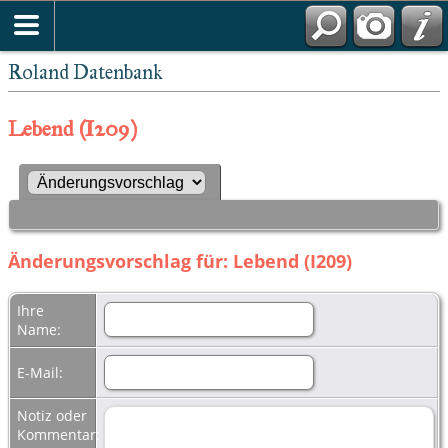
Roland Datenbank
Lebend (I209)
Änderungsvorschlag für: Lebend (I209)
Ihre
Name:
E-Mail:
Notiz oder
Kommentar: