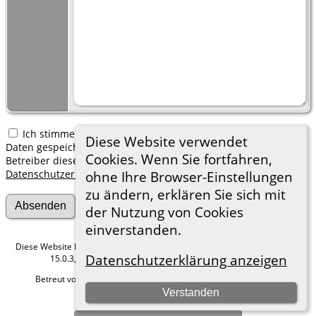
Ich stimme zu, dass meine hier erfassten persönlichen
Diese Website verwendet
Daten gespeichert werden. Ich verstehe, dass ich jederzeit den
Cookies. Wenn Sie fortfahren,
Betreiber dieser Website bitten kann, diese Daten zu löschen.
Datenschutzerklärung
ohne Ihre Browser-Einstellungen
zu ändern, erklären Sie sich mit
der Nutzung von Cookies
einverstanden.
Diese Website läuft mit
The Next Generation of Genealogy Sitebuilding
v.
Datenschutzerklärung anzeigen
15.0.3, programmiert von Darrin Lythgoe © 2001-2026.
Betreut von
Roland zu Dortmund e.V.
. |
Datenschutzerklärung
.
Verstanden
Hier geht es zum Impressum