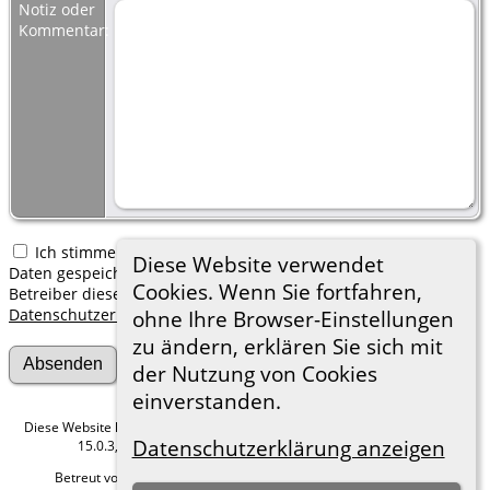
Notiz oder
Kommentar:
Ich stimme zu, dass meine hier erfassten persönlichen
Diese Website verwendet
Daten gespeichert werden. Ich verstehe, dass ich jederzeit den
Cookies. Wenn Sie fortfahren,
Betreiber dieser Website bitten kann, diese Daten zu löschen.
Datenschutzerklärung
ohne Ihre Browser-Einstellungen
zu ändern, erklären Sie sich mit
der Nutzung von Cookies
einverstanden.
Diese Website läuft mit
The Next Generation of Genealogy Sitebuilding
v.
Datenschutzerklärung anzeigen
15.0.3, programmiert von Darrin Lythgoe © 2001-2026.
Betreut von
Roland zu Dortmund e.V.
. |
Datenschutzerklärung
.