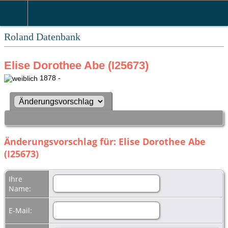
Roland Datenbank
Elise Dorothee Abe (I25673)
1878 -
Änderungsvorschlag für: Elise Dorothee Abe
(I25673)
Ihre
Name:
E-Mail: