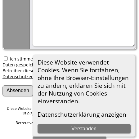
Ich stimme zu, dass meine hier erfassten persönlichen
Diese Website verwendet
Daten gespeichert werden. Ich verstehe, dass ich jederzeit den
Cookies. Wenn Sie fortfahren,
Betreiber dieser Website bitten kann, diese Daten zu löschen.
Datenschutzerklärung
ohne Ihre Browser-Einstellungen
zu ändern, erklären Sie sich mit
der Nutzung von Cookies
einverstanden.
Diese Website läuft mit
The Next Generation of Genealogy Sitebuilding
v.
Datenschutzerklärung anzeigen
15.0.3, programmiert von Darrin Lythgoe © 2001-2026.
Betreut von
Roland zu Dortmund e.V.
. |
Datenschutzerklärung
.
Verstanden
Hier geht es zum Impressum