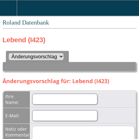
Roland Datenbank
Lebend (I423)
Änderungsvorschlag für: Lebend (I423)
Ihre
Name:
E-Mail:
Notiz oder
Kommentar: