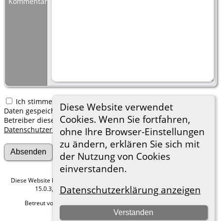
Kommentar:
Ich stimme zu, dass meine hier erfassten persönlichen
Diese Website verwendet
Daten gespeichert werden. Ich verstehe, dass ich jederzeit den
Cookies. Wenn Sie fortfahren,
Betreiber dieser Website bitten kann, diese Daten zu löschen.
Datenschutzerklärung
ohne Ihre Browser-Einstellungen
zu ändern, erklären Sie sich mit
der Nutzung von Cookies
einverstanden.
Diese Website läuft mit
The Next Generation of Genealogy Sitebuilding
v.
Datenschutzerklärung anzeigen
15.0.3, programmiert von Darrin Lythgoe © 2001-2026.
Betreut von
Roland zu Dortmund e.V.
. |
Datenschutzerklärung
.
Verstanden
Hier geht es zum Impressum