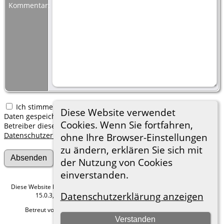
Kommentar:
Ich stimme zu, dass meine hier erfassten persönlichen
Diese Website verwendet
Daten gespeichert werden. Ich verstehe, dass ich jederzeit den
Cookies. Wenn Sie fortfahren,
Betreiber dieser Website bitten kann, diese Daten zu löschen.
Datenschutzerklärung
ohne Ihre Browser-Einstellungen
zu ändern, erklären Sie sich mit
der Nutzung von Cookies
einverstanden.
Diese Website läuft mit
The Next Generation of Genealogy Sitebuilding
v.
Datenschutzerklärung anzeigen
15.0.3, programmiert von Darrin Lythgoe © 2001-2026.
Betreut von
Roland zu Dortmund e.V.
. |
Datenschutzerklärung
.
Verstanden