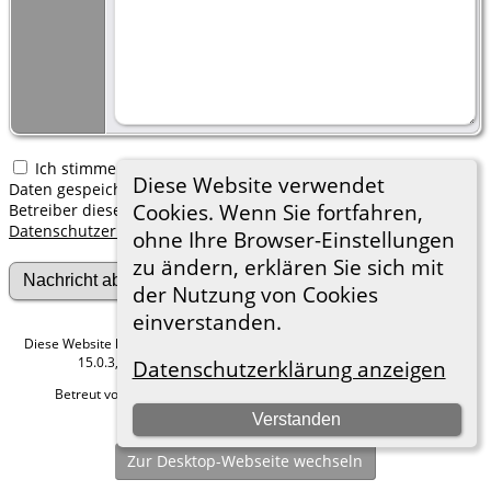
Ich stimme zu, dass meine hier erfassten persönlichen
Diese Website verwendet
Daten gespeichert werden. Ich verstehe, dass ich jederzeit den
Cookies. Wenn Sie fortfahren,
Betreiber dieser Website bitten kann, diese Daten zu löschen.
Datenschutzerklärung
ohne Ihre Browser-Einstellungen
zu ändern, erklären Sie sich mit
der Nutzung von Cookies
einverstanden.
Diese Website läuft mit
The Next Generation of Genealogy Sitebuilding
v.
15.0.3, programmiert von Darrin Lythgoe © 2001-2026.
Datenschutzerklärung anzeigen
Betreut von
Roland zu Dortmund e.V.
. |
Datenschutzerklärung
.
Verstanden
Hier geht es zum Impressum
Zur Desktop-Webseite wechseln