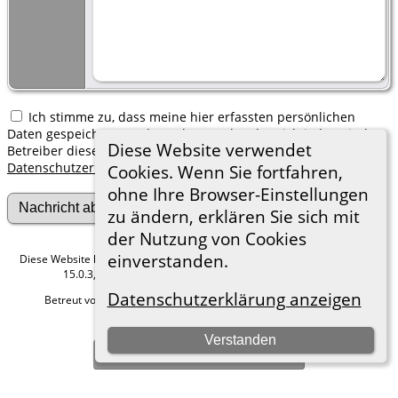
Ich stimme zu, dass meine hier erfassten persönlichen
Daten gespeichert werden. Ich verstehe, dass ich jederzeit den
Diese Website verwendet
Betreiber dieser Website bitten kann, diese Daten zu löschen.
Datenschutzerklärung
Cookies. Wenn Sie fortfahren,
ohne Ihre Browser-Einstellungen
zu ändern, erklären Sie sich mit
der Nutzung von Cookies
einverstanden.
Diese Website läuft mit
The Next Generation of Genealogy Sitebuilding
v.
15.0.3, programmiert von Darrin Lythgoe © 2001-2026.
Datenschutzerklärung anzeigen
Betreut von
Roland zu Dortmund e.V.
. |
Datenschutzerklärung
.
Hier geht es zum Impressum
Verstanden
Zur Desktop-Webseite wechseln