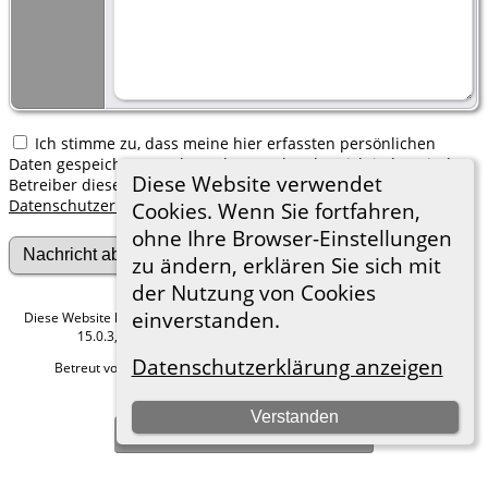
Ich stimme zu, dass meine hier erfassten persönlichen
Daten gespeichert werden. Ich verstehe, dass ich jederzeit den
Diese Website verwendet
Betreiber dieser Website bitten kann, diese Daten zu löschen.
Datenschutzerklärung
Cookies. Wenn Sie fortfahren,
ohne Ihre Browser-Einstellungen
zu ändern, erklären Sie sich mit
der Nutzung von Cookies
einverstanden.
Diese Website läuft mit
The Next Generation of Genealogy Sitebuilding
v.
15.0.3, programmiert von Darrin Lythgoe © 2001-2026.
Datenschutzerklärung anzeigen
Betreut von
Roland zu Dortmund e.V.
. |
Datenschutzerklärung
.
Hier geht es zum Impressum
Verstanden
Zur Desktop-Webseite wechseln