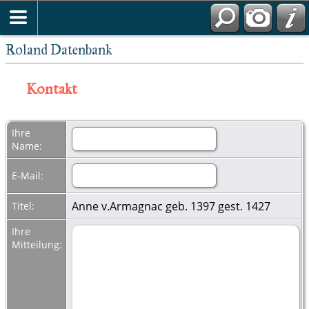
Roland Datenbank
Kontakt
Ihre
Name:
E-Mail:
Anne v.Armagnac geb. 1397 gest. 1427
Titel:
Ihre
Mitteilung: