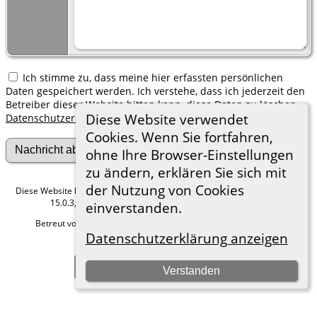
Ich stimme zu, dass meine hier erfassten persönlichen
Daten gespeichert werden. Ich verstehe, dass ich jederzeit den
Betreiber dieser Website bitten kann, diese Daten zu löschen.
Diese Website verwendet
Datenschutzerklärung
Cookies. Wenn Sie fortfahren,
ohne Ihre Browser-Einstellungen
zu ändern, erklären Sie sich mit
der Nutzung von Cookies
Diese Website läuft mit
The Next Generation of Genealogy Sitebuilding
v.
15.0.3, programmiert von Darrin Lythgoe © 2001-2026.
einverstanden.
Betreut von
Roland zu Dortmund e.V.
. |
Datenschutzerklärung
.
Datenschutzerklärung anzeigen
Hier geht es zum Impressum
Zur Desktop-Webseite wechseln
Verstanden