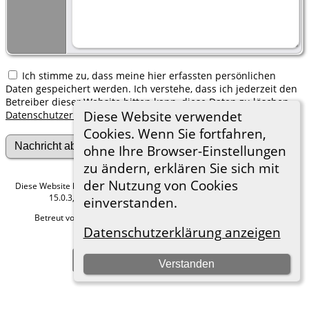
Ich stimme zu, dass meine hier erfassten persönlichen
Daten gespeichert werden. Ich verstehe, dass ich jederzeit den
Betreiber dieser Website bitten kann, diese Daten zu löschen.
Diese Website verwendet
Datenschutzerklärung
Cookies. Wenn Sie fortfahren,
ohne Ihre Browser-Einstellungen
zu ändern, erklären Sie sich mit
der Nutzung von Cookies
Diese Website läuft mit
The Next Generation of Genealogy Sitebuilding
v.
15.0.3, programmiert von Darrin Lythgoe © 2001-2026.
einverstanden.
Betreut von
Roland zu Dortmund e.V.
. |
Datenschutzerklärung
.
Datenschutzerklärung anzeigen
Hier geht es zum Impressum
Zur Desktop-Webseite wechseln
Verstanden