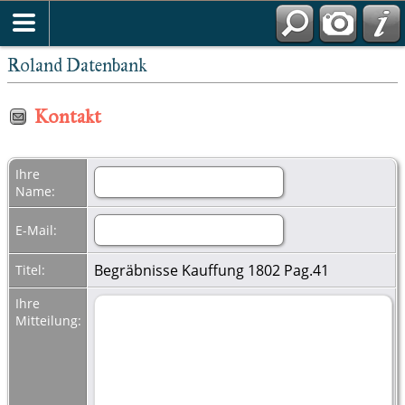
Roland Datenbank
Kontakt
Ihre
Name:
E-Mail:
Begräbnisse Kauffung 1802 Pag.41
Titel:
Ihre
Mitteilung: