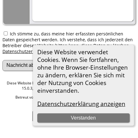
Ich stimme zu, dass meine hier erfassten persönlichen
Daten gespeichert werden. Ich verstehe, dass ich jederzeit den
Betreiber dieser Website bitten kann, diese Daten zu löschen.
Diese Website verwendet
Datenschutzerklärung
Cookies. Wenn Sie fortfahren,
ohne Ihre Browser-Einstellungen
zu ändern, erklären Sie sich mit
der Nutzung von Cookies
Diese Website läuft mit
The Next Generation of Genealogy Sitebuilding
v.
15.0.3, programmiert von Darrin Lythgoe © 2001-2026.
einverstanden.
Betreut von
Roland zu Dortmund e.V.
. |
Datenschutzerklärung
.
Datenschutzerklärung anzeigen
Hier geht es zum Impressum
Zur Desktop-Webseite wechseln
Verstanden