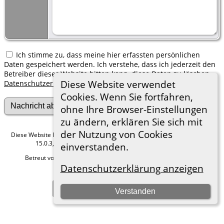
Ich stimme zu, dass meine hier erfassten persönlichen
Daten gespeichert werden. Ich verstehe, dass ich jederzeit den
Betreiber dieser Website bitten kann, diese Daten zu löschen.
Diese Website verwendet
Datenschutzerklärung
Cookies. Wenn Sie fortfahren,
ohne Ihre Browser-Einstellungen
zu ändern, erklären Sie sich mit
der Nutzung von Cookies
Diese Website läuft mit
The Next Generation of Genealogy Sitebuilding
v.
15.0.3, programmiert von Darrin Lythgoe © 2001-2026.
einverstanden.
Betreut von
Roland zu Dortmund e.V.
. |
Datenschutzerklärung
.
Datenschutzerklärung anzeigen
Hier geht es zum Impressum
Zur Desktop-Webseite wechseln
Verstanden