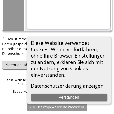
Ich stimme zu, dass meine hier erfassten persönlichen
Diese Website verwendet
Daten gespeichert werden. Ich verstehe, dass ich jederzeit den
Cookies. Wenn Sie fortfahren,
Betreiber dieser Website bitten kann, diese Daten zu löschen.
Datenschutzerklärung
ohne Ihre Browser-Einstellungen
zu ändern, erklären Sie sich mit
der Nutzung von Cookies
einverstanden.
Diese Website läuft mit
The Next Generation of Genealogy Sitebuilding
v.
15.0.3, programmiert von Darrin Lythgoe © 2001-2026.
Datenschutzerklärung anzeigen
Betreut von
Roland zu Dortmund e.V.
. |
Datenschutzerklärung
.
Verstanden
Hier geht es zum Impressum
Zur Desktop-Webseite wechseln