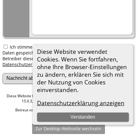
Ich stimme zu, dass meine hier erfassten persönlichen
Diese Website verwendet
Daten gespeichert werden. Ich verstehe, dass ich jederzeit den
Cookies. Wenn Sie fortfahren,
Betreiber dieser Website bitten kann, diese Daten zu löschen.
Datenschutzerklärung
ohne Ihre Browser-Einstellungen
zu ändern, erklären Sie sich mit
der Nutzung von Cookies
einverstanden.
Diese Website läuft mit
The Next Generation of Genealogy Sitebuilding
v.
15.0.3, programmiert von Darrin Lythgoe © 2001-2026.
Datenschutzerklärung anzeigen
Betreut von
Roland zu Dortmund e.V.
. |
Datenschutzerklärung
.
Verstanden
Hier geht es zum Impressum
Zur Desktop-Webseite wechseln