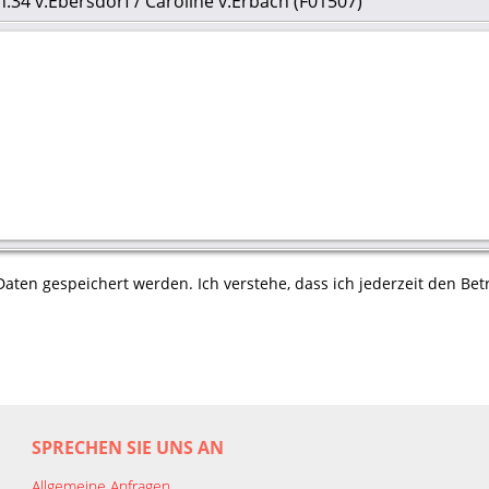
h.34 v.Ebersdorf / Caroline v.Erbach (F01507)
aten gespeichert werden. Ich verstehe, dass ich jederzeit den Betr
SPRECHEN SIE UNS AN
Allgemeine Anfragen