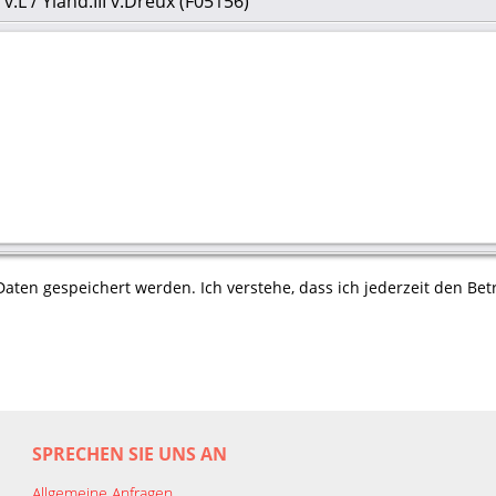
v.L / Yland.III v.Dreux (F05156)
aten gespeichert werden. Ich verstehe, dass ich jederzeit den Betr
SPRECHEN SIE UNS AN
Allgemeine Anfragen