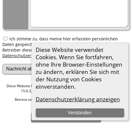
Ich stimme zu, dass meine hier erfassten persönlichen
Daten gespeichert werden. Ich verstehe, dass ich jederzeit den
Diese Website verwendet
Betreiber dieser Website bitten kann, diese Daten zu löschen.
Datenschutzerklärung
Cookies. Wenn Sie fortfahren,
ohne Ihre Browser-Einstellungen
zu ändern, erklären Sie sich mit
der Nutzung von Cookies
einverstanden.
Diese Website läuft mit
The Next Generation of Genealogy Sitebuilding
v.
15.0.3, programmiert von Darrin Lythgoe © 2001-2026.
Datenschutzerklärung anzeigen
Betreut von
Roland zu Dortmund e.V.
. |
Datenschutzerklärung
.
Hier geht es zum Impressum
Verstanden
Zur Desktop-Webseite wechseln