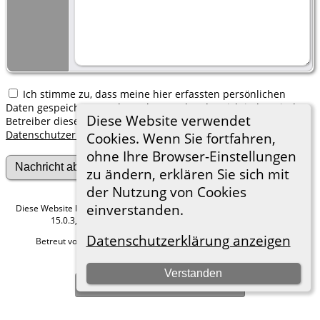
Ich stimme zu, dass meine hier erfassten persönlichen
Daten gespeichert werden. Ich verstehe, dass ich jederzeit den
Diese Website verwendet
Betreiber dieser Website bitten kann, diese Daten zu löschen.
Datenschutzerklärung
Cookies. Wenn Sie fortfahren,
ohne Ihre Browser-Einstellungen
zu ändern, erklären Sie sich mit
der Nutzung von Cookies
einverstanden.
Diese Website läuft mit
The Next Generation of Genealogy Sitebuilding
v.
15.0.3, programmiert von Darrin Lythgoe © 2001-2026.
Datenschutzerklärung anzeigen
Betreut von
Roland zu Dortmund e.V.
. |
Datenschutzerklärung
.
Hier geht es zum Impressum
Verstanden
Zur Desktop-Webseite wechseln