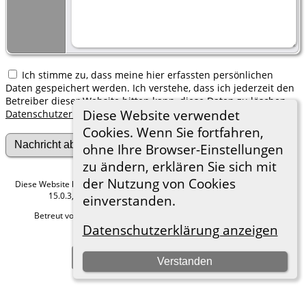
Ich stimme zu, dass meine hier erfassten persönlichen
Daten gespeichert werden. Ich verstehe, dass ich jederzeit den
Betreiber dieser Website bitten kann, diese Daten zu löschen.
Diese Website verwendet
Datenschutzerklärung
Cookies. Wenn Sie fortfahren,
ohne Ihre Browser-Einstellungen
zu ändern, erklären Sie sich mit
der Nutzung von Cookies
Diese Website läuft mit
The Next Generation of Genealogy Sitebuilding
v.
15.0.3, programmiert von Darrin Lythgoe © 2001-2026.
einverstanden.
Betreut von
Roland zu Dortmund e.V.
. |
Datenschutzerklärung
.
Datenschutzerklärung anzeigen
Hier geht es zum Impressum
Zur Desktop-Webseite wechseln
Verstanden