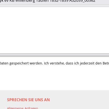
eyk ev KB Willenberg Taufen 1852-1859 AS2059_00562
aten gespeichert werden. Ich verstehe, dass ich jederzeit den Betr
SPRECHEN SIE UNS AN
Allgemeine Anfragen