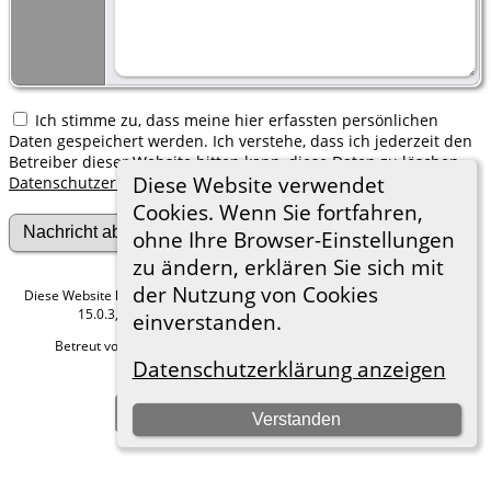
Ich stimme zu, dass meine hier erfassten persönlichen
Daten gespeichert werden. Ich verstehe, dass ich jederzeit den
Betreiber dieser Website bitten kann, diese Daten zu löschen.
Diese Website verwendet
Datenschutzerklärung
Cookies. Wenn Sie fortfahren,
ohne Ihre Browser-Einstellungen
zu ändern, erklären Sie sich mit
der Nutzung von Cookies
Diese Website läuft mit
The Next Generation of Genealogy Sitebuilding
v.
15.0.3, programmiert von Darrin Lythgoe © 2001-2026.
einverstanden.
Betreut von
Roland zu Dortmund e.V.
. |
Datenschutzerklärung
.
Datenschutzerklärung anzeigen
Hier geht es zum Impressum
Zur Desktop-Webseite wechseln
Verstanden